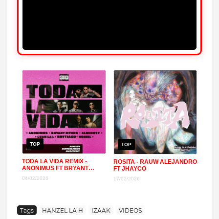
TOP
TOP
TODA LA VIDA REMIX -
ROSITA - RAUW ALEJANDRO
ANONIMUS FT BRYANT
FT JHAYCO
MYERS, ALMIGHTY, NORIEL,
04/02/2026
17/02/2026
LUAR LA L, BRYTIAGO
Tags
HANZEL LA H
IZAAK
VIDEOS