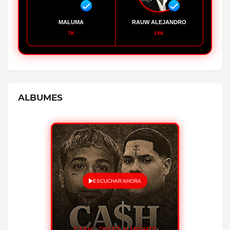
MALUMA
RAUW ALEJANDRO
7K
19K
ALBUMES
ESCUCHAR AHORA
CASH - OVI FT ALMIGHTY