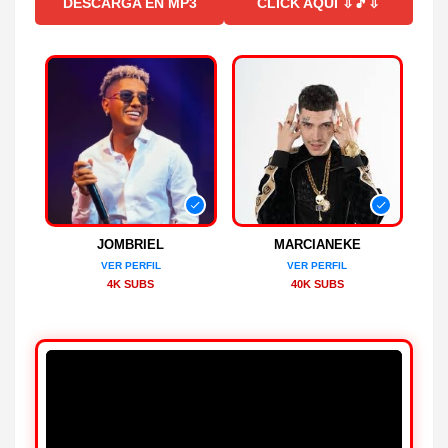
DESCARGA EN MP3
CLICK AQUI ⇩🎵⇩
JOMBRIEL
MARCIANEKE
VER PERFIL
VER PERFIL
4K SUBS
40K SUBS