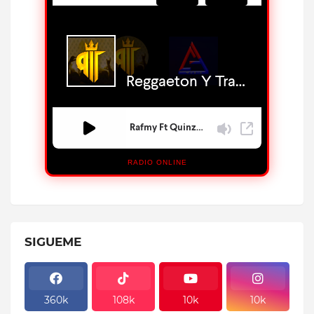
RADIO ONLINE
SIGUEME
360k
108k
10k
10k