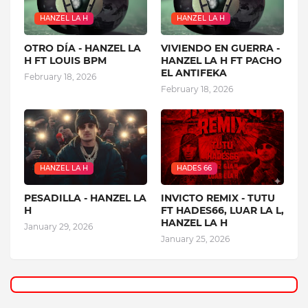
HANZEL LA H
HANZEL LA H
OTRO DÍA - HANZEL LA
VIVIENDO EN GUERRA -
H FT LOUIS BPM
HANZEL LA H FT PACHO
EL ANTIFEKA
February 18, 2026
February 18, 2026
HANZEL LA H
HADES 66
PESADILLA - HANZEL LA
INVICTO REMIX - TUTU
H
FT HADES66, LUAR LA L,
HANZEL LA H
January 29, 2026
January 25, 2026