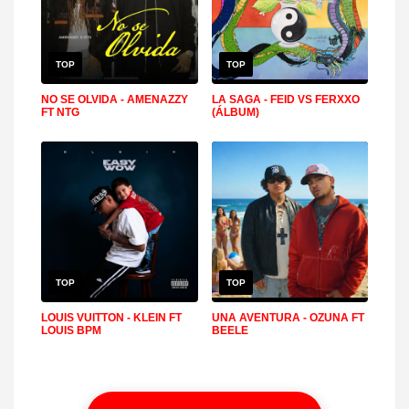
TOP
TOP
NO SE OLVIDA - AMENAZZY
LA SAGA - FEID VS FERXXO
FT NTG
(ÁLBUM)
TOP
TOP
LOUIS VUITTON - KLEIN FT
UNA AVENTURA - OZUNA FT
LOUIS BPM
BEELE