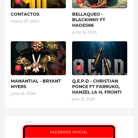
3
4
CONTACTOS
BELLAQUEO -
BLACKINNY FT
marzo 07, 2024
HADES66
junio 16, 2026
5
6
MANANTIAL - BRYANT
Q.E.P.D - CHRISTIAN
MYERS
PONCE FT FARRUKO,
HANZEL LA H, FRONTI
junio 16, 2026
julio 21, 2026
FACEBOOK OFICIAL