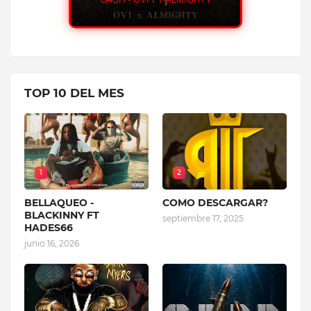
HUMILDE 
TOP 10 DEL MES
1
2
BELLAQUEO -
COMO DESCARGAR?
BLACKINNY FT
septiembre 17, 2025
HADES66
junio 16, 2026