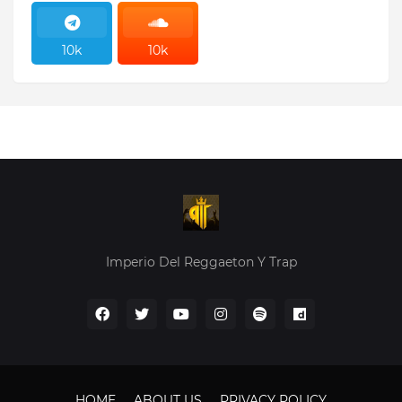
10k
10k
10k
10k
Imperio Del Reggaeton Y Trap
HOME
ABOUT US
PRIVACY POLICY