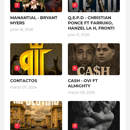
3
4
MANANTIAL - BRYANT
Q.E.P.D - CHRISTIAN
MYERS
PONCE FT FARRUKO,
HANZEL LA H, FRONTI
junio 16, 2026
julio 21, 2026
5
6
CONTACTOS
CASH - OVI FT
ALMIGHTY
marzo 07, 2024
marzo 09, 2026
7
8