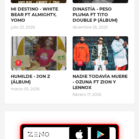
MI DESTINO - WHITE
DINASTÍA - PESO
BEAR FT ALMIGHTY,
PLUMA FT TITO
YOMO
DOUBLE P (ÁLBUM)
julio 23, 2026
diciembre 26, 2025
9
10
HUMILDE - JON Z
NADIE TODAVÍA MUERE
(ÁLBUM)
- OZUNA FT ZION Y
LENNOX
marzo 05, 2026
febrero 17, 2026