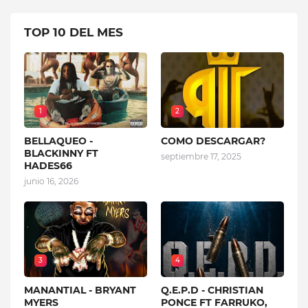
TOP 10 DEL MES
1
2
BELLAQUEO -
COMO DESCARGAR?
BLACKINNY FT
septiembre 17, 2025
HADES66
junio 16, 2026
3
4
MANANTIAL - BRYANT
Q.E.P.D - CHRISTIAN
MYERS
PONCE FT FARRUKO,