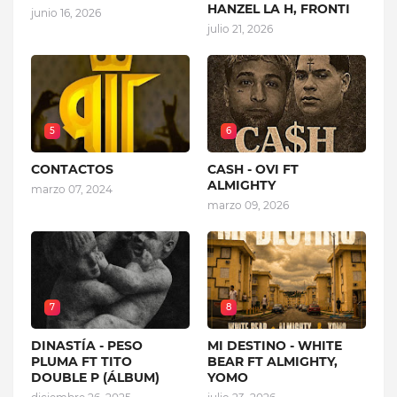
HANZEL LA H, FRONTI
junio 16, 2026
julio 21, 2026
5
6
CONTACTOS
CASH - OVI FT
ALMIGHTY
marzo 07, 2024
marzo 09, 2026
7
8
DINASTÍA - PESO
MI DESTINO - WHITE
PLUMA FT TITO
BEAR FT ALMIGHTY,
DOUBLE P (ÁLBUM)
YOMO