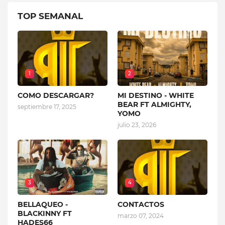
TOP SEMANAL
1
2
COMO DESCARGAR?
MI DESTINO - WHITE
BEAR FT ALMIGHTY,
septiembre 17, 2025
YOMO
julio 23, 2026
3
4
BELLAQUEO -
CONTACTOS
BLACKINNY FT
marzo 07, 2024
HADES66