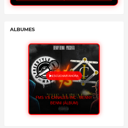
ALBUMES
ESCUCHAR AHORA
FMS VS CANALES INC - BENNY
BENNI (ÁLBUM)
EX (ÁLBUM)