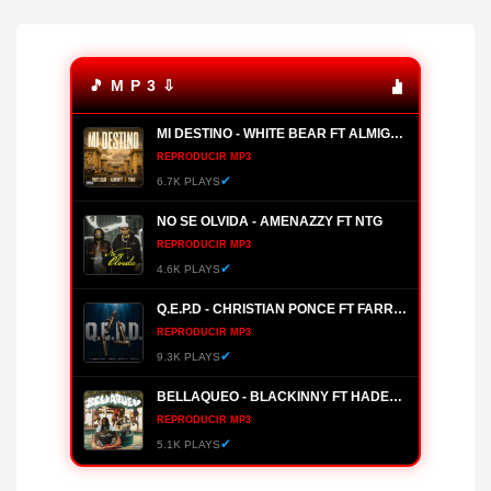
🎵 M P 3 ⇩
MI DESTINO - WHITE BEAR FT ALMIGHTY, YOMO
REPRODUCIR MP3
✔
6.7K PLAYS
NO SE OLVIDA - AMENAZZY FT NTG
REPRODUCIR MP3
✔
4.6K PLAYS
Q.E.P.D - CHRISTIAN PONCE FT FARRUKO, HANZEL LA H, FRONTI
REPRODUCIR MP3
✔
9.3K PLAYS
BELLAQUEO - BLACKINNY FT HADES66
REPRODUCIR MP3
✔
5.1K PLAYS
MANANTIAL - BRYANT MYERS