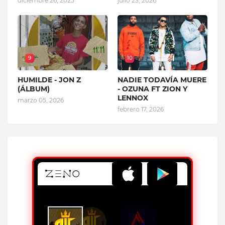
diciembre 26, 2025
julio 23, 2026
9
10
HUMILDE - JON Z
NADIE TODAVÍA MUERE
(ÁLBUM)
- OZUNA FT ZION Y
LENNOX
marzo 05, 2026
febrero 17, 2026