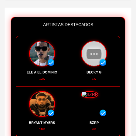
ARTISTAS DESTACADOS
ELE A EL DOMINIO
BECKY G
13K
1K
BRYANT MYERS
BZRP
10K
4K