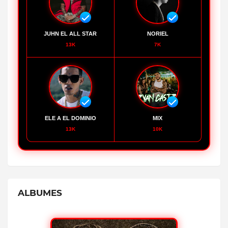
JUHN EL ALL STAR
NORIEL
13K
7K
ELE A EL DOMINIO
MIX
13K
10K
ALBUMES