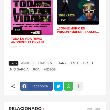
TOP
¿6IX9INE MURIÓ EN
TOP
PRISION? MUERE TEKASHI
EX DE YAILIN LA MÁS VIRAL
21/01/2026
+
TODA LA VIDA REMIX -
ANONIMUS FT BRYANT
MYERS, ALMIGHTY, NORIEL,
04/02/2026
LUAR LA L, BRYTIAGO
Tags
ANUBIIS
HADES 66
HANZEL LA H
J ZAEB
NIO GARCIA
ROA
VIDEOS
Facebook
RELACIONADO
Ver todo