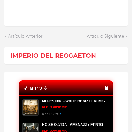
Artículo Anterior
Artículo Siguiente
IMPERIO DEL REGGAETON
🎵 M P 3 ⇩
MI DESTINO - WHITE BEAR FT ALMIGHTY, YOMO
REPRODUCIR MP3
✔
6.5K PLAYS
NO SE OLVIDA - AMENAZZY FT NTG
REPRODUCIR MP3