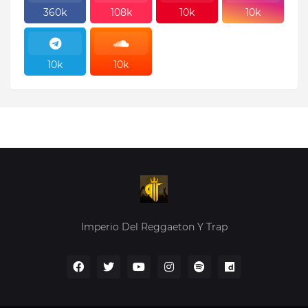
360k
108k
10k
10k
10k
10k
10k
10k
Imperio Del Reggaeton Y Trap