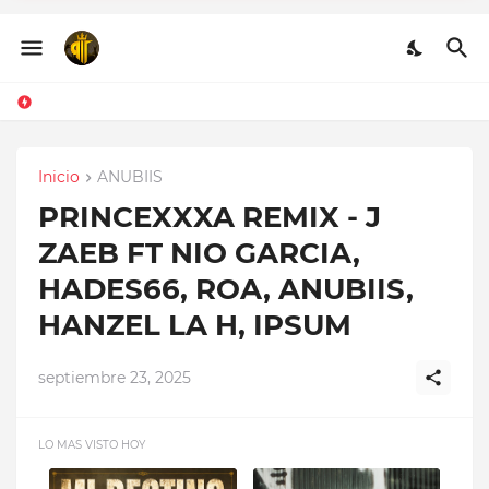
Q.E.P.D - CHRISTIAN
PONCE FT FARRUKO,
HANZEL LA H, FRONTI
Inicio
ANUBIIS
PRINCEXXXA REMIX - J
ZAEB FT NIO GARCIA,
HADES66, ROA, ANUBIIS,
HANZEL LA H, IPSUM
septiembre 23, 2025
LO MAS VISTO HOY