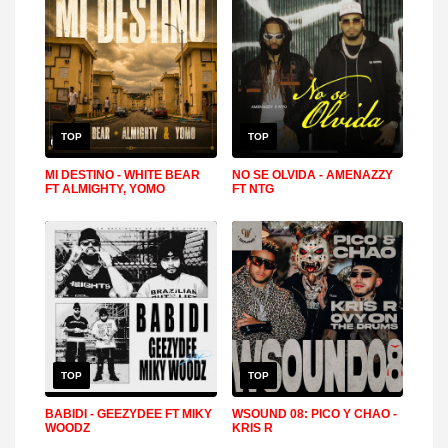
TOP
TOP
MI DESTINO - WHITE BEAR
NO SE OLVIDA - AMENAZZY
FT ALMIGHTY, YOMO
FT NTG
TOP
TOP
BABIDI - GEEZYDEE FT MIKY
WSOUND 08: PICO Y CHAO -
WOODZ
KRIS R