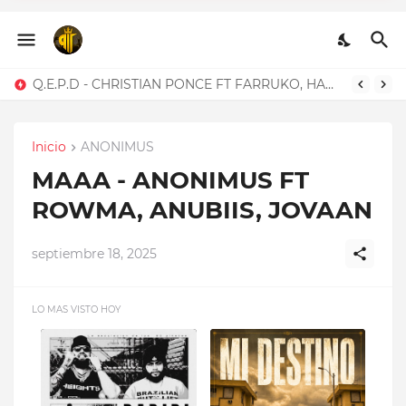
Q.E.P.D - CHRISTIAN
PONCE FT FARRUKO,
HANZEL LA H, FRONTI
BELLAQUEO - BLACKINNY FT HADES66
Inicio
ANONIMUS
MAAA - ANONIMUS FT
ROWMA, ANUBIIS, JOVAAN
septiembre 18, 2025
LO MAS VISTO HOY