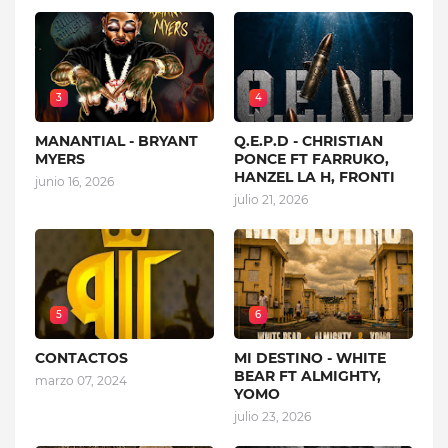
3
4
MANANTIAL - BRYANT
Q.E.P.D - CHRISTIAN
MYERS
PONCE FT FARRUKO,
HANZEL LA H, FRONTI
junio 16, 2026
julio 21, 2026
5
6
CONTACTOS
MI DESTINO - WHITE
BEAR FT ALMIGHTY,
marzo 07, 2024
YOMO
julio 23, 2026