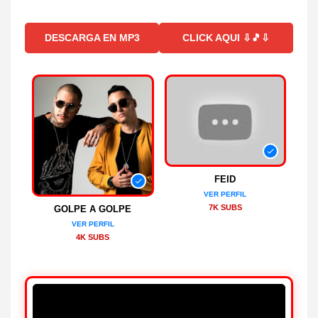
DESCARGA EN MP3
CLICK AQUI ⇩🎵⇩
FEID
VER PERFIL
7K SUBS
GOLPE A GOLPE
VER PERFIL
4K SUBS