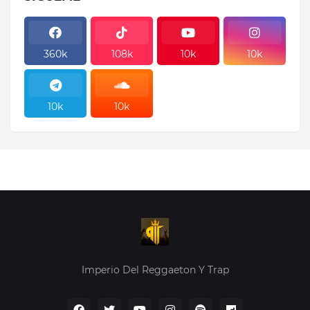
360k
108k
10k
10k
10k
10k
10k
10k
Imperio Del Reggaeton Y Trap