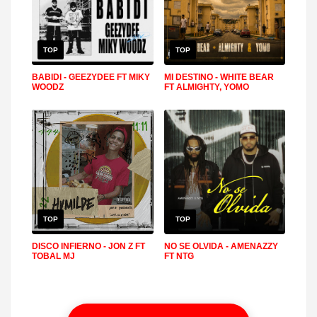
TOP
TOP
BABIDI - GEEZYDEE FT MIKY
MI DESTINO - WHITE BEAR
WOODZ
FT ALMIGHTY, YOMO
TOP
TOP
DISCO INFIERNO - JON Z FT
NO SE OLVIDA - AMENAZZY
TOBAL MJ
FT NTG