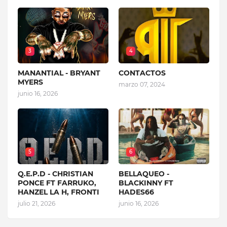
3
4
MANANTIAL - BRYANT
CONTACTOS
MYERS
marzo 07, 2024
junio 16, 2026
5
6
Q.E.P.D - CHRISTIAN
BELLAQUEO -
PONCE FT FARRUKO,
BLACKINNY FT
HANZEL LA H, FRONTI
HADES66
julio 21, 2026
junio 16, 2026