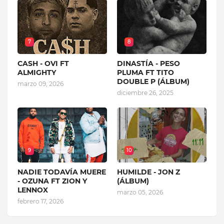
7
8
CASH - OVI FT
DINASTÍA - PESO
ALMIGHTY
PLUMA FT TITO
DOUBLE P (ÁLBUM)
marzo 09, 2026
diciembre 26, 2025
9
10
NADIE TODAVÍA MUERE
HUMILDE - JON Z
- OZUNA FT ZION Y
(ÁLBUM)
LENNOX
marzo 05, 2026
febrero 17, 2026