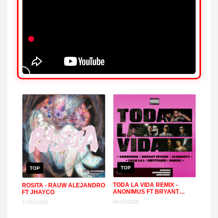
TOP
TOP
TODA LA VIDA REMIX -
ROSITA - RAUW ALEJANDRO
ANONIMUS FT BRYANT
FT JHAYCO
MYERS, ALMIGHTY, NORIEL,
04/02/2026
17/02/2026
LUAR LA L, BRYTIAGO