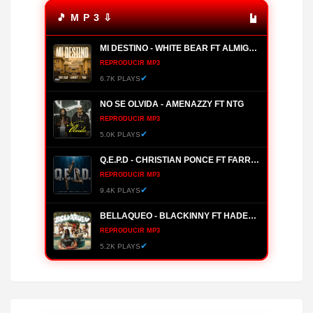
🎵 M P 3 ⇩
MI DESTINO - WHITE BEAR FT ALMIGHTY, YOMO
REPRODUCIR MP3
✔
6.7K PLAYS
NO SE OLVIDA - AMENAZZY FT NTG
REPRODUCIR MP3
✔
5.0K PLAYS
Q.E.P.D - CHRISTIAN PONCE FT FARRUKO, HANZEL LA H, FRONTI
REPRODUCIR MP3
✔
9.4K PLAYS
BELLAQUEO - BLACKINNY FT HADES66
REPRODUCIR MP3
✔
5.2K PLAYS
MANANTIAL - BRYANT MYERS
REPRODUCIR MP3
✔
4.0K PLAYS