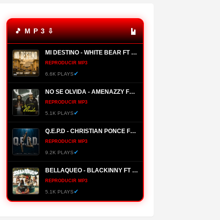
🎵 M P 3 ⇩
MI DESTINO - WHITE BEAR FT ALMIGHTY, YOMO
REPRODUCIR MP3
✔
6.6K PLAYS
NO SE OLVIDA - AMENAZZY FT NTG
REPRODUCIR MP3
✔
5.1K PLAYS
Q.E.P.D - CHRISTIAN PONCE FT FARRUKO, HANZEL LA H, FRONTI
REPRODUCIR MP3
✔
9.2K PLAYS
BELLAQUEO - BLACKINNY FT HADES66
REPRODUCIR MP3
✔
5.1K PLAYS
MANANTIAL - BRYANT MYERS
REPRODUCIR MP3