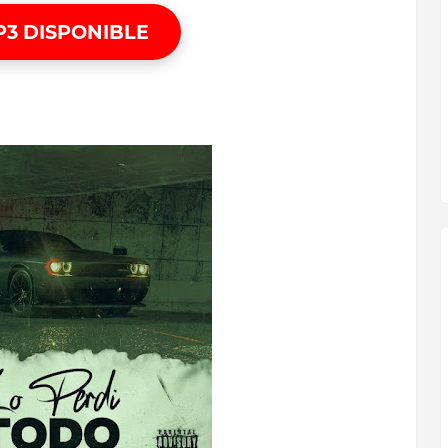
P3 DISPONIBLE
WONKA - QUINZO
CASH - OVI FT ALMIGHTY