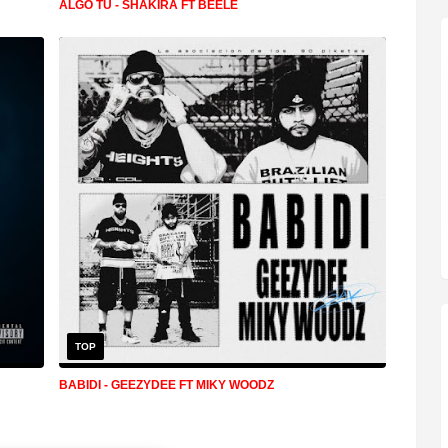
ALGO TU - SHAKIRA FT BEELE
TOP
BABIDI - GEEZYDEE FT MIKY WOODZ