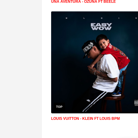
UNA AVENTURA - OZUNA FT BEELE
TOP
LOUIS VUITTON - KLEIN FT LOUIS BPM