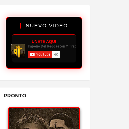
✔
3.9K PLAYS
BABIDI - GEEZYDEE FT MIKY WOODZ
REPRODUCIR MP3
NUEVO VIDEO
✔
5.4K PLAYS
CASH - OVI FT ALMIGHTY
UNETE AQUI
REPRODUCIR MP3
✔
3.9K PLAYS
HUMILDE - JON Z (ÁLBUM)
REPRODUCIR MP3
✔
4.0K PLAYS
UNA AVENTURA - OZUNA FT BEELE
REPRODUCIR MP3
PRONTO
✔
4.8K PLAYS
WSOUND 08: PICO Y CHAO - KRIS R
REPRODUCIR MP3
✔
5.3K PLAYS