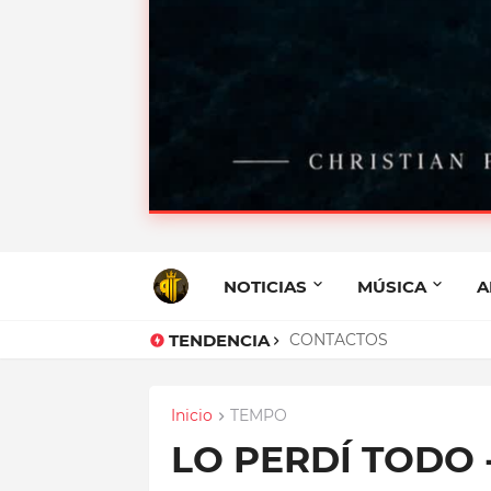
Q.E.P.D - CHRI
FRONTI
NOTICIAS
MÚSICA
A
TENDENCIA
Q.E.P.D - CHRISTIAN PO
CONTACTOS
Inicio
TEMPO
LO PERDÍ TODO 