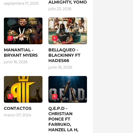
ALMIGHTY, YOMO
septiembre 17, 2025
julio 23, 2026
3
4
MANANTIAL -
BELLAQUEO -
BRYANT MYERS
BLACKINNY FT
HADES66
junio 16, 2026
junio 16, 2026
5
6
CONTACTOS
Q.E.P.D -
CHRISTIAN
marzo 07, 2024
PONCE FT
FARRUKO,
HANZEL LA H,