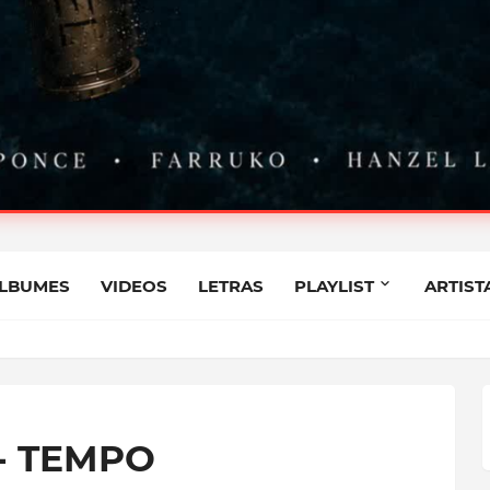
STIAN PONCE FT FARRUKO
LBUMES
VIDEOS
LETRAS
PLAYLIST
ARTIST
NCE FT FARRUKO, HANZEL LA H, FRONTI
- TEMPO