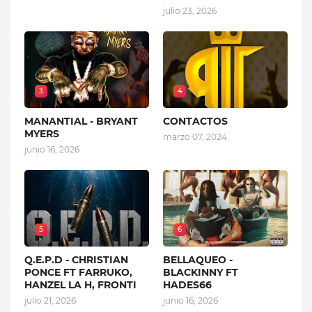
julio 23, 2026
3
4
MANANTIAL - BRYANT
CONTACTOS
MYERS
marzo 07, 2024
junio 16, 2026
5
6
Q.E.P.D - CHRISTIAN
BELLAQUEO -
PONCE FT FARRUKO,
BLACKINNY FT
HANZEL LA H, FRONTI
HADES66
julio 21, 2026
junio 16, 2026