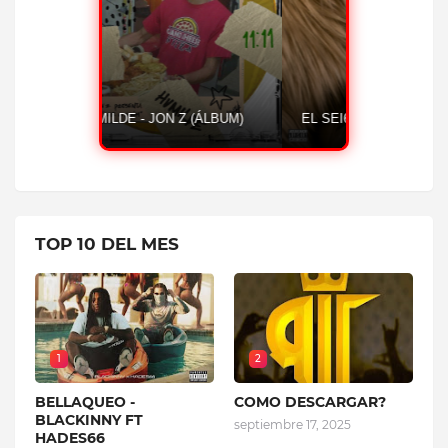
ESCUCHAR AHORA
CASH - OVI FT ALMIGHTY
HUMILDE 
TOP 10 DEL MES
1
2
BELLAQUEO -
COMO DESCARGAR?
BLACKINNY FT
septiembre 17, 2025
HADES66