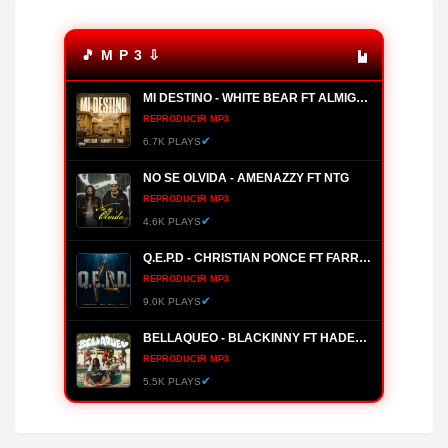
🎵 M P 3 ⇩
MI DESTINO - WHITE BEAR FT ALMIGHTY, YOMO
REPRODUCIR MP3
✔
6.7K PLAYS
NO SE OLVIDA - AMENAZZY FT NTG
REPRODUCIR MP3
✔
4.6K PLAYS
Q.E.P.D - CHRISTIAN PONCE FT FARRUKO, HANZEL LA H, FRONTI
REPRODUCIR MP3
✔
9.0K PLAYS
BELLAQUEO - BLACKINNY FT HADES66
REPRODUCIR MP3
✔
5.5K PLAYS
MANANTIAL - BRYANT MYERS
REPRODUCIR MP3