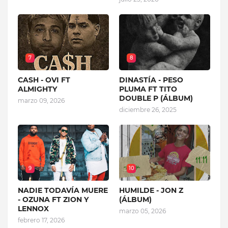
7
8
CASH - OVI FT
DINASTÍA - PESO
ALMIGHTY
PLUMA FT TITO
DOUBLE P (ÁLBUM)
marzo 09, 2026
diciembre 26, 2025
9
10
NADIE TODAVÍA MUERE
HUMILDE - JON Z
- OZUNA FT ZION Y
(ÁLBUM)
LENNOX
marzo 05, 2026
febrero 17, 2026