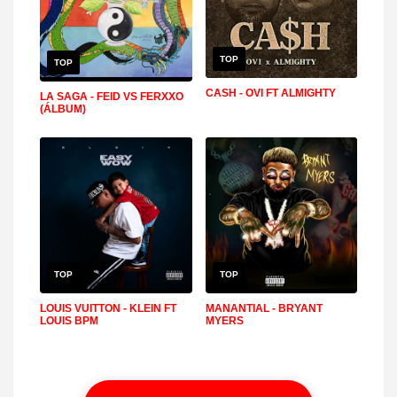
TOP
TOP
CASH - OVI FT ALMIGHTY
LA SAGA - FEID VS FERXXO
(ÁLBUM)
TOP
TOP
LOUIS VUITTON - KLEIN FT
MANANTIAL - BRYANT
LOUIS BPM
MYERS