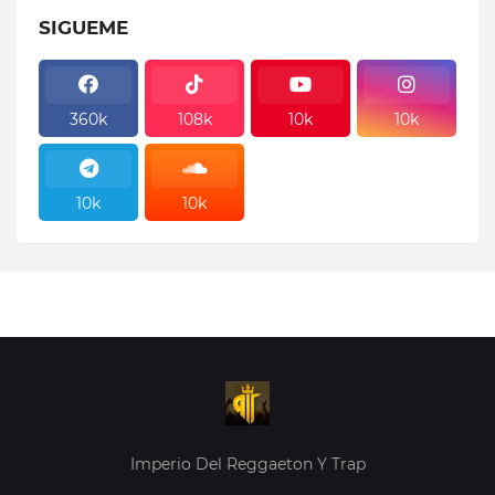
SIGUEME
360k
108k
10k
10k
10k
10k
10k
10k
Imperio Del Reggaeton Y Trap