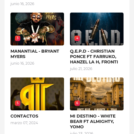
junio 16, 2026
3
4
MANANTIAL - BRYANT
Q.E.P.D - CHRISTIAN
MYERS
PONCE FT FARRUKO,
HANZEL LA H, FRONTI
junio 16, 2026
julio 21, 2026
5
6
CONTACTOS
MI DESTINO - WHITE
BEAR FT ALMIGHTY,
marzo 07, 2024
YOMO
julio 23, 2026