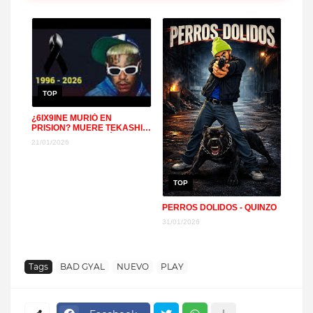
TOP
¿6IX9INE MURIÓ EN
PRISION? MUERE TEKASHI
EX DE YAILIN LA MÁS VIRAL
21/01/2026
+
TOP
PERROS DOLIDOS - QUINZO
31/01/2026
Tags
BAD GYAL
NUEVO
PLAY