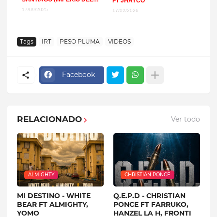
FT JHAYCO
REGGAETON Y TRAP)
17/09/2025
17/02/2026
Tags
IRT
PESO PLUMA
VIDEOS
Facebook
RELACIONADO
Ver todo
ALMIGHTY
CHRISTIAN PONCE
MI DESTINO - WHITE
Q.E.P.D - CHRISTIAN
BEAR FT ALMIGHTY,
PONCE FT FARRUKO,
YOMO
HANZEL LA H, FRONTI