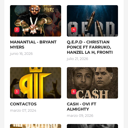
3
4
MANANTIAL - BRYANT
Q.E.P.D - CHRISTIAN
MYERS
PONCE FT FARRUKO,
HANZEL LA H, FRONTI
junio 16, 2026
julio 21, 2026
5
6
CONTACTOS
CASH - OVI FT
ALMIGHTY
marzo 07, 2024
marzo 09, 2026