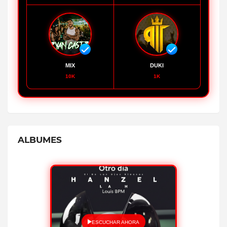
MIX
DUKI
10K
1K
ALBUMES
ESCUCHAR AHORA