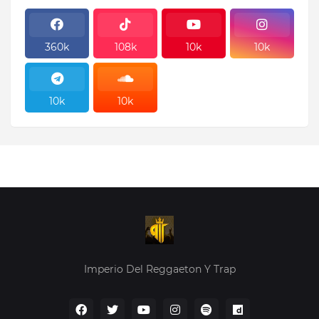
360k
108k
10k
10k
10k
10k
10k
10k
Imperio Del Reggaeton Y Trap