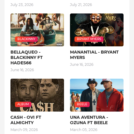
July 23, 2026
July 21, 2026
BLACKINNY
BRYANT MYERS
BELLAQUEO -
MANANTIAL - BRYANT
BLACKINNY FT
MYERS
HADES66
June 16, 2026
June 16, 2026
ALBUM
BEELE
CASH - OVI FT
UNA AVENTURA -
ALMIGHTY
OZUNA FT BEELE
March 09, 2026
March 05, 2026