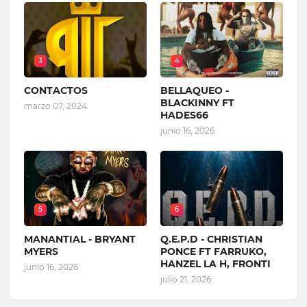
3
4
CONTACTOS
BELLAQUEO -
BLACKINNY FT
marzo 07, 2024
HADES66
junio 16, 2026
5
6
MANANTIAL - BRYANT
Q.E.P.D - CHRISTIAN
MYERS
PONCE FT FARRUKO,
HANZEL LA H, FRONTI
junio 16, 2026
julio 21, 2026