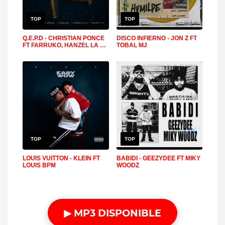
TOP
TOP
Q.E.P.D - CHRISTIAN PONCE
DISCO INFIERNO - JON Z FT
FT FARRUKO, HANZEL LA H,
TOBAL MJ
FRONTI
TOP
TOP
LOUIS VUITTON - KLEIN FT
BABIDI - GEEZYDEE FT MIKY
LOUIS BPM
WOODZ
▶ MP3 DISPONIBLE