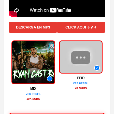
DESCARGA EN MP3
CLICK AQUI ⇩🎵⇩
FEID
VER PERFIL
7K SUBS
MIX
VER PERFIL
10K SUBS