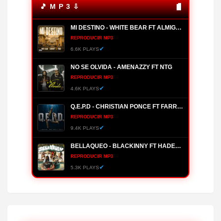
🎵 M P 3 ⇩
MI DESTINO - WHITE BEAR FT ALMIGHTY, YOMO
REPRODUCIR MP3
✔
6.6K PLAYS
NO SE OLVIDA - AMENAZZY FT NTG
REPRODUCIR MP3
✔
4.6K PLAYS
Q.E.P.D - CHRISTIAN PONCE FT FARRUKO, HANZEL LA H, FRONTI
REPRODUCIR MP3
✔
9.4K PLAYS
BELLAQUEO - BLACKINNY FT HADES66
REPRODUCIR MP3
✔
5.3K PLAYS
MANANTIAL - BRYANT MYERS
REPRODUCIR MP3
✔
4.0K PLAYS