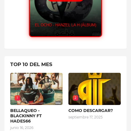
FMS VS CAN
RED DOOM - DALEX (ÁLBUM)
LA H (ÁLBUM)
BEN
TOP 10 DEL MES
1
2
BELLAQUEO -
COMO DESCARGAR?
BLACKINNY FT
septiembre 17, 2025
HADES66
junio 16, 2026