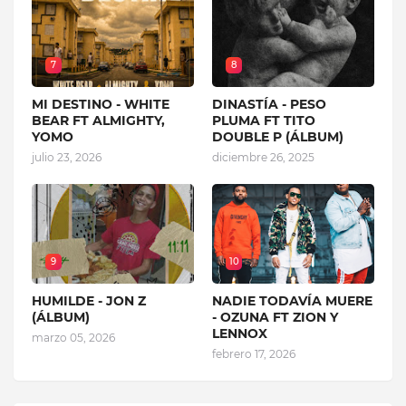
7
8
MI DESTINO - WHITE
DINASTÍA - PESO
BEAR FT ALMIGHTY,
PLUMA FT TITO
YOMO
DOUBLE P (ÁLBUM)
julio 23, 2026
diciembre 26, 2025
9
10
HUMILDE - JON Z
NADIE TODAVÍA MUERE
(ÁLBUM)
- OZUNA FT ZION Y
LENNOX
marzo 05, 2026
febrero 17, 2026