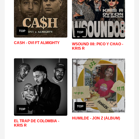
TOP
TOP
CASH - OVI FT ALMIGHTY
WSOUND 08: PICO Y CHAO -
KRIS R
TOP
TOP
HUMILDE - JON Z (ÁLBUM)
EL TRAP DE COLOMBIA -
KRIS R