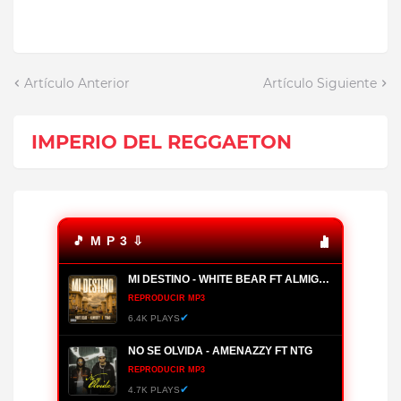
Artículo Anterior
Artículo Siguiente
IMPERIO DEL REGGAETON
🎵 M P 3 ⇩
MI DESTINO - WHITE BEAR FT ALMIGHTY, YOMO
REPRODUCIR MP3
✔
6.4K PLAYS
NO SE OLVIDA - AMENAZZY FT NTG
REPRODUCIR MP3
✔
4.7K PLAYS