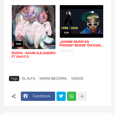
TOP
¿6IX9INE MURIÓ EN
TOP
PRISION? MUERE TEKASHI
EX DE YAILIN LA MÁS VIRAL
21/01/2026
+
ROSITA - RAUW ALEJANDRO
FT JHAYCO
17/02/2026
Tags
EL ALFA
MARÍA BECERRA
VIDEOS
Facebook