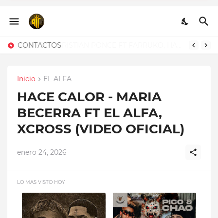
Q.E.P.D - CHRISTIAN
PONCE FT FARRUKO,
HANZEL LA H, FRONTI
Q.E.P.D - CHRISTIAN PONCE FT FARRUKO, HANZEL LA H, FRONTI
Inicio
EL ALFA
HACE CALOR - MARIA
BECERRA FT EL ALFA,
XCROSS (VIDEO OFICIAL)
enero 24, 2026
LO MAS VISTO HOY