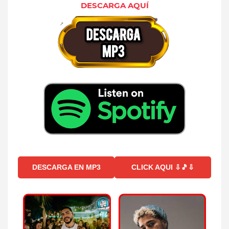
DESCARGA AQUÍ
DESCARGA EN MP3
CLICK AQUI ⇩🎵⇩