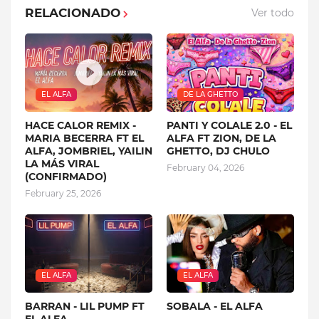
RELACIONADO
Ver todo
EL ALFA
DE LA GHETTO
HACE CALOR REMIX -
PANTI Y COLALE 2.0 - EL
MARIA BECERRA FT EL
ALFA FT ZION, DE LA
ALFA, JOMBRIEL, YAILIN
GHETTO, DJ CHULO
LA MÁS VIRAL
February 04, 2026
(CONFIRMADO)
February 25, 2026
EL ALFA
EL ALFA
BARRAN - LIL PUMP FT
SOBALA - EL ALFA
EL ALFA