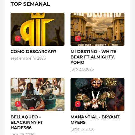
TOP SEMANAL
1
2
COMO DESCARGAR?
MI DESTINO - WHITE
BEAR FT ALMIGHTY,
septiembre 17, 2025
YOMO
julio 23, 2026
3
4
BELLAQUEO -
MANANTIAL - BRYANT
BLACKINNY FT
MYERS
HADES66
junio 16, 2026
junio 16, 2026