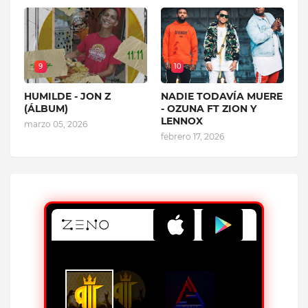
9
10
HUMILDE - JON Z
NADIE TODAVÍA MUERE
(ÁLBUM)
- OZUNA FT ZION Y
LENNOX
marzo 05, 2026
febrero 17, 2026