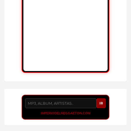
IR
IMPERIODELREGGAETON.COM