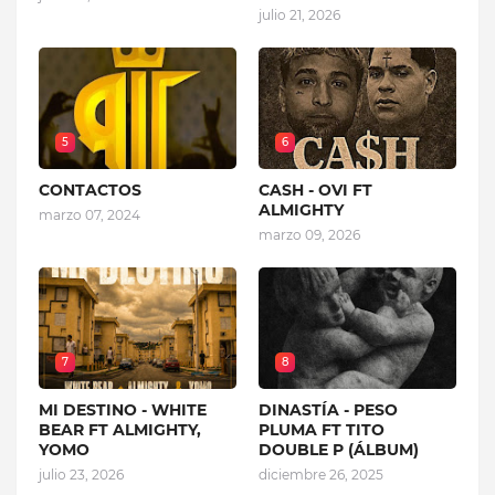
julio 21, 2026
5
6
CONTACTOS
CASH - OVI FT
ALMIGHTY
marzo 07, 2024
marzo 09, 2026
7
8
MI DESTINO - WHITE
DINASTÍA - PESO
BEAR FT ALMIGHTY,
PLUMA FT TITO
YOMO
DOUBLE P (ÁLBUM)
julio 23, 2026
diciembre 26, 2025