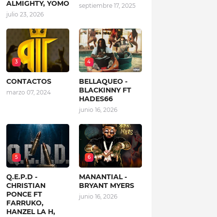
ALMIGHTY, YOMO
septiembre 17, 2025
julio 23, 2026
3
4
CONTACTOS
BELLAQUEO -
BLACKINNY FT
marzo 07, 2024
HADES66
junio 16, 2026
5
6
Q.E.P.D -
MANANTIAL -
CHRISTIAN
BRYANT MYERS
PONCE FT
junio 16, 2026
FARRUKO,
HANZEL LA H,