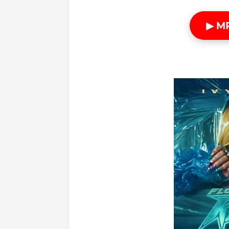
▶ M
WONKA - QUINZO