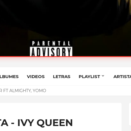
RYANT MYERS
LBUMES
VIDEOS
LETRAS
PLAYLIST
ARTIST
R FT ALMIGHTY, YOMO
A - IVY QUEEN