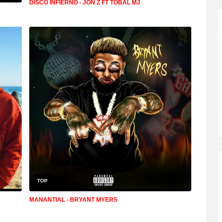
DISCO INFIERNO - JON Z FT TOBAL MJ
TOP
MANANTIAL - BRYANT MYERS