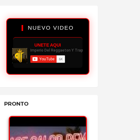
✔
4.2K PLAYS
BABIDI - GEEZYDEE FT MIKY WOODZ
REPRODUCIR MP3
NUEVO VIDEO
✔
5.2K PLAYS
CASH - OVI FT ALMIGHTY
UNETE AQUI
REPRODUCIR MP3
✔
3.9K PLAYS
HUMILDE - JON Z (ÁLBUM)
REPRODUCIR MP3
✔
4.1K PLAYS
UNA AVENTURA - OZUNA FT BEELE
REPRODUCIR MP3
PRONTO
✔
4.8K PLAYS
WSOUND 08: PICO Y CHAO - KRIS R
REPRODUCIR MP3
✔
5.0K PLAYS