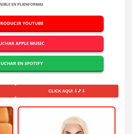
NIBLE EN PLATAFORMAS
PRODUCIR YOUTUBE
UCHAR APPLE MUSIC
CUCHAR EN SPOTIFY
CLICK AQUI ⇩🎵⇩