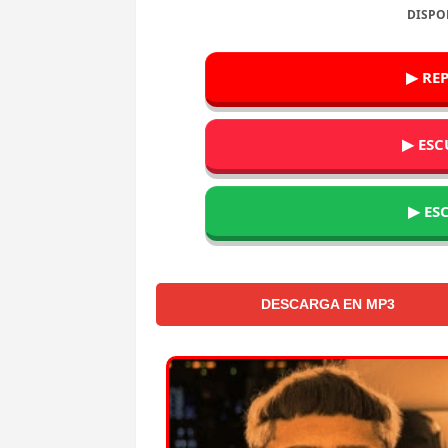
DISPO
▶ RE
▶ ESC
▶ ES
DESCARGA EN MP3