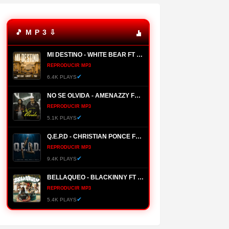
🎵 M P 3 ⇩
MI DESTINO - WHITE BEAR FT ALMIGHTY, YOMO
REPRODUCIR MP3
✔
6.4K PLAYS
NO SE OLVIDA - AMENAZZY FT NTG
REPRODUCIR MP3
✔
5.1K PLAYS
Q.E.P.D - CHRISTIAN PONCE FT FARRUKO, HANZEL LA H, FRONTI
REPRODUCIR MP3
✔
9.4K PLAYS
BELLAQUEO - BLACKINNY FT HADES66
REPRODUCIR MP3
✔
5.4K PLAYS
MANANTIAL - BRYANT MYERS
REPRODUCIR MP3