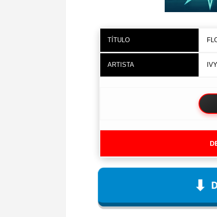
TÍTULO
FL
ARTISTA
IV
D
⬇
D