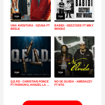
TOP
TOP
UNA AVENTURA - OZUNA FT
BABIDI - GEEZYDEE FT MIKY
BEELE
WOODZ
TOP
TOP
Q.E.P.D - CHRISTIAN PONCE
NO SE OLVIDA - AMENAZZY
FT FARRUKO, HANZEL LA H,
FT NTG
FRONTI