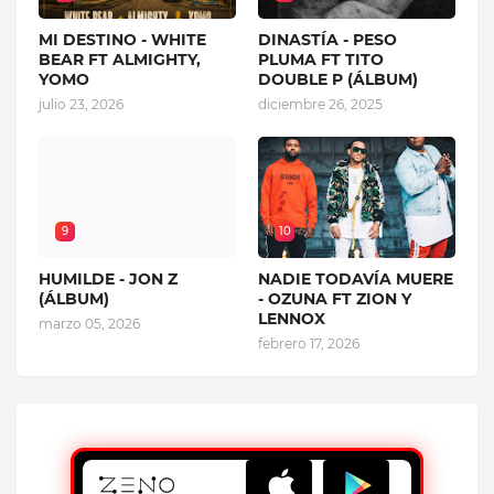
MI DESTINO - WHITE
DINASTÍA - PESO
BEAR FT ALMIGHTY,
PLUMA FT TITO
YOMO
DOUBLE P (ÁLBUM)
julio 23, 2026
diciembre 26, 2025
9
10
HUMILDE - JON Z
NADIE TODAVÍA MUERE
(ÁLBUM)
- OZUNA FT ZION Y
LENNOX
marzo 05, 2026
febrero 17, 2026