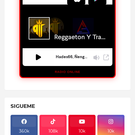
RADIO ONLINE
SIGUEME
360k
108k
10k
10k