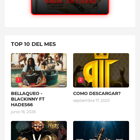
EL SEI66EIS - HADES66 (ÁLBUM)
Z (ÁLBUM)
EL OCHO - H
TOP 10 DEL MES
1
2
BELLAQUEO -
COMO DESCARGAR?
BLACKINNY FT
septiembre 17, 2025
HADES66
junio 16, 2026