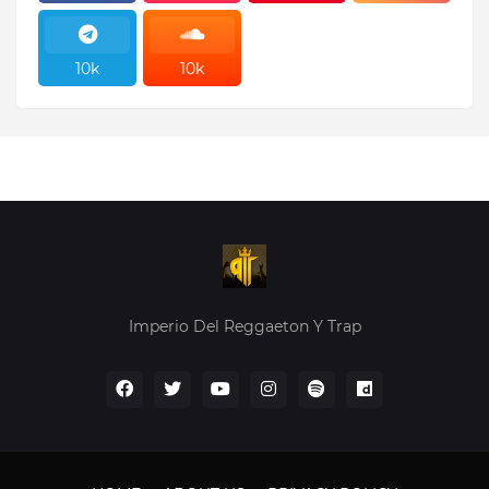
10k
10k
10k
10k
Imperio Del Reggaeton Y Trap