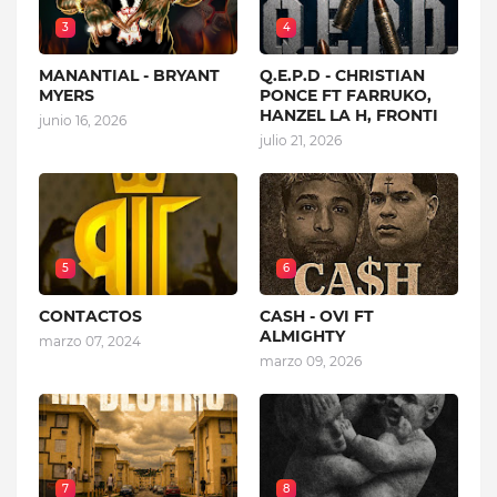
3
4
MANANTIAL - BRYANT
Q.E.P.D - CHRISTIAN
MYERS
PONCE FT FARRUKO,
HANZEL LA H, FRONTI
junio 16, 2026
julio 21, 2026
5
6
CONTACTOS
CASH - OVI FT
ALMIGHTY
marzo 07, 2024
marzo 09, 2026
7
8