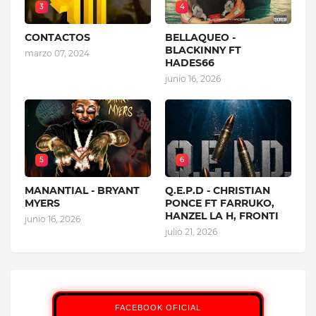
3
4
CONTACTOS
BELLAQUEO -
BLACKINNY FT
marzo 07, 2024
HADES66
junio 16, 2026
5
6
MANANTIAL - BRYANT
Q.E.P.D - CHRISTIAN
MYERS
PONCE FT FARRUKO,
HANZEL LA H, FRONTI
junio 16, 2026
julio 21, 2026
FACEBOOK OFICIAL