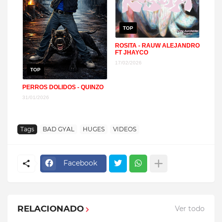
TOP
ROSITA - RAUW ALEJANDRO
FT JHAYCO
17/02/2026
TOP
PERROS DOLIDOS - QUINZO
31/01/2026
Tags
BAD GYAL
HUGES
VIDEOS
Facebook
RELACIONADO
Ver todo