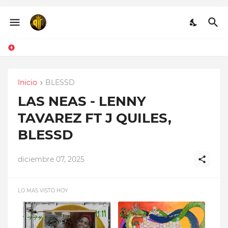
Q.E.P.D - CHRISTIAN
PONCE FT FARRUKO,
HANZEL LA H, FRONTI
Inicio
BLESSD
LAS NEAS - LENNY
TAVAREZ FT J QUILES,
BLESSD
diciembre 07, 2025
LO MAS VISTO HOY