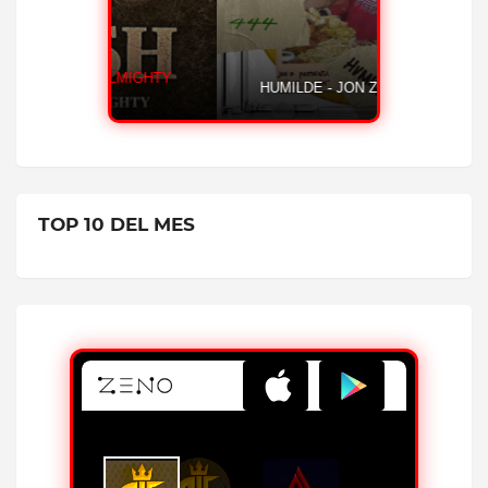
CASH - OVI FT ALMIGHTY
HUMILDE 
TOP 10 DEL MES