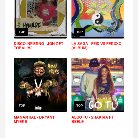
TOP
TOP
DISCO INFIERNO - JON Z FT
LA SAGA - FEID VS FERXXO
TOBAL MJ
(ÁLBUM)
TOP
TOP
MANANTIAL - BRYANT
ALGO TU - SHAKIRA FT
MYERS
BEELE