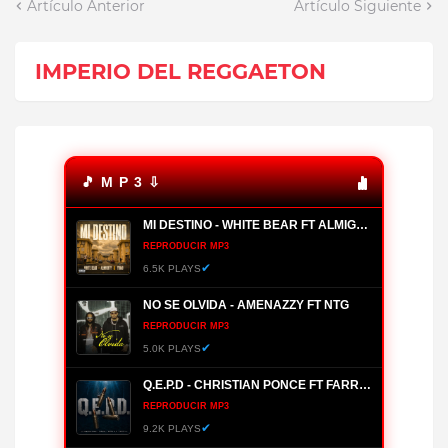
Artículo Anterior
Artículo Siguiente
IMPERIO DEL REGGAETON
🎵 M P 3 ⇩
MI DESTINO - WHITE BEAR FT ALMIGHTY, YOMO
REPRODUCIR MP3
✔
6.5K PLAYS
NO SE OLVIDA - AMENAZZY FT NTG
REPRODUCIR MP3
✔
5.0K PLAYS
Q.E.P.D - CHRISTIAN PONCE FT FARRUKO, HANZEL LA H, FRONTI
REPRODUCIR MP3
✔
9.2K PLAYS