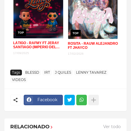
TOP
TOP
LÁTIGO - RAFMY FT JERAY
ROSITA - RAUW ALEJANDRO
SANTIAGO (IMPERIO DEL
FT JHAYCO
REGGAETON Y TRAP)
17/09/2025
17/02/2026
Tags
BLESSD
IRT
J QUILES
LENNY TAVAREZ
VIDEOS
Facebook
RELACIONADO
Ver todo