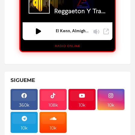
RADIO ONLINE
SIGUEME
360k
108k
10k
10k
10k
10k
10k
10k