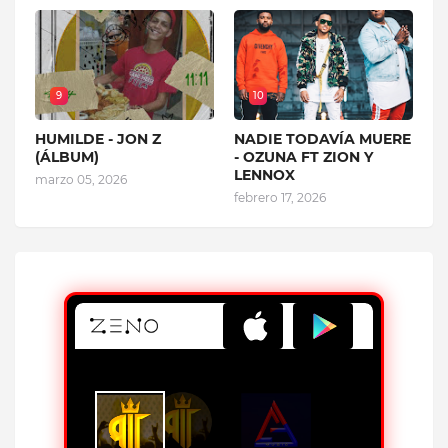
9
10
HUMILDE - JON Z
NADIE TODAVÍA MUERE
(ÁLBUM)
- OZUNA FT ZION Y
LENNOX
marzo 05, 2026
febrero 17, 2026