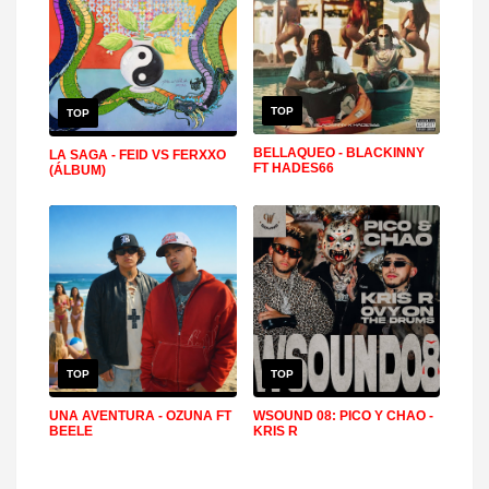
TOP
TOP
BELLAQUEO - BLACKINNY
LA SAGA - FEID VS FERXXO
FT HADES66
(ÁLBUM)
TOP
TOP
UNA AVENTURA - OZUNA FT
WSOUND 08: PICO Y CHAO -
BEELE
KRIS R