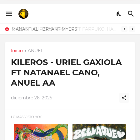
Q.E.P.D - CHRISTIAN
PONCE FT FARRUKO,
HANZEL LA H, FRONTI
Q.E.P.D - CHRISTIAN PONCE FT FARRUKO, HANZEL LA H, FRONTI
Inicio
ANUEL
KILEROS - URIEL GAXIOLA
FT NATANAEL CANO,
ANUEL AA
diciembre 26, 2025
LO MAS VISTO HOY