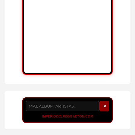
IR
IMPERIODELREGGAETON.COM