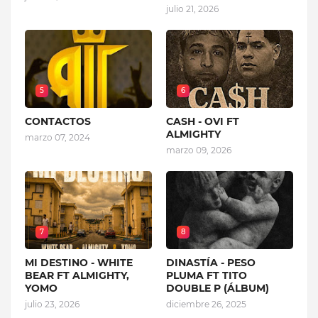
julio 21, 2026
5
6
CONTACTOS
CASH - OVI FT
ALMIGHTY
marzo 07, 2024
marzo 09, 2026
7
8
MI DESTINO - WHITE
DINASTÍA - PESO
BEAR FT ALMIGHTY,
PLUMA FT TITO
YOMO
DOUBLE P (ÁLBUM)
julio 23, 2026
diciembre 26, 2025