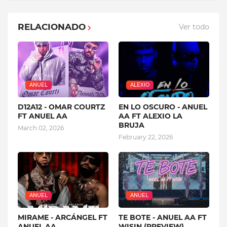
RELACIONADO
Ver todo
ANUEL
ALEXIO
D12A12 - OMAR COURTZ
EN LO OSCURO - ANUEL
FT ANUEL AA
AA FT ALEXIO LA
BRUJA
March 02, 2026
February 22, 2026
ANUEL
ANUEL
MIRAME - ARCÁNGEL FT
TE BOTE - ANUEL AA FT
ANUEL AA
WISIN (PREVIEW)