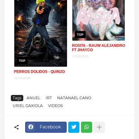
TOP
ROSITA - RAUW ALEJANDRO
FT JHAYCO
17/02/2026
TOP
PERROS DOLIDOS - QUINZO
31/01/2026
Tags
ANUEL
IRT
NATANAEL CANO
URIEL GAXIOLA
VIDEOS
Facebook