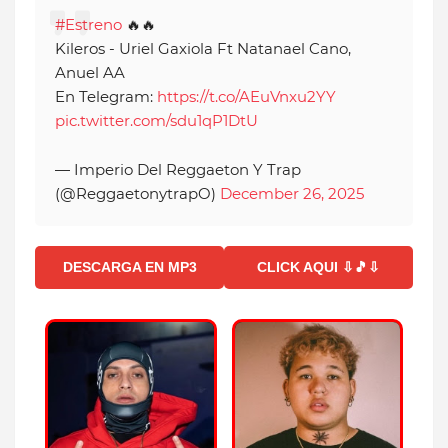
#Estreno
🔥🔥
Kileros - Uriel Gaxiola Ft Natanael Cano,
Anuel AA
En Telegram:
https://t.co/AEuVnxu2YY
pic.twitter.com/sdu1qP1DtU
— Imperio Del Reggaeton Y Trap
(@ReggaetonytrapO)
December 26, 2025
DESCARGA EN MP3
CLICK AQUI ⇩🎵⇩