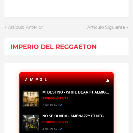
Artículo Anterior
Artículo Siguiente
IMPERIO DEL REGGAETON
🎵 M P 3 ⇩
MI DESTINO - WHITE BEAR FT ALMIGHTY, YOMO
REPRODUCIR MP3
✔
6.6K PLAYS
NO SE OLVIDA - AMENAZZY FT NTG
REPRODUCIR MP3
✔
4.9K PLAYS