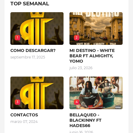
TOP SEMANAL
1
2
COMO DESCARGAR?
MI DESTINO - WHITE
BEAR FT ALMIGHTY,
septiembre 17, 2025
YOMO
julio 23, 2026
3
4
CONTACTOS
BELLAQUEO -
BLACKINNY FT
marzo 07, 2024
HADES66
junio 16, 2026