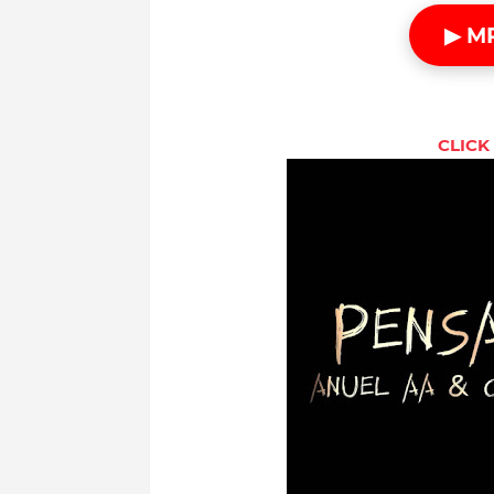
▶ M
CLICK