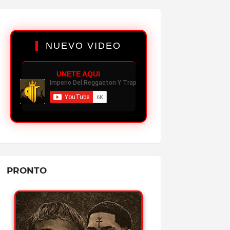
✔
4.0K PLAYS
BABIDI - GEEZYDEE FT MIKY WOODZ
REPRODUCIR MP3
NUEVO VIDEO
✔
5.2K PLAYS
CASH - OVI FT ALMIGHTY
UNETE AQUI
REPRODUCIR MP3
✔
3.6K PLAYS
HUMILDE - JON Z (ÁLBUM)
REPRODUCIR MP3
✔
4.1K PLAYS
UNA AVENTURA - OZUNA FT BEELE
REPRODUCIR MP3
PRONTO
✔
4.9K PLAYS
WSOUND 08: PICO Y CHAO - KRIS R
REPRODUCIR MP3
✔
5.4K PLAYS