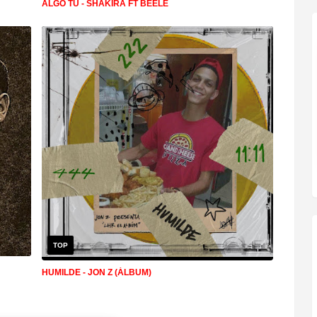
ALGO TU - SHAKIRA FT BEELE
TOP
HUMILDE - JON Z (ÁLBUM)