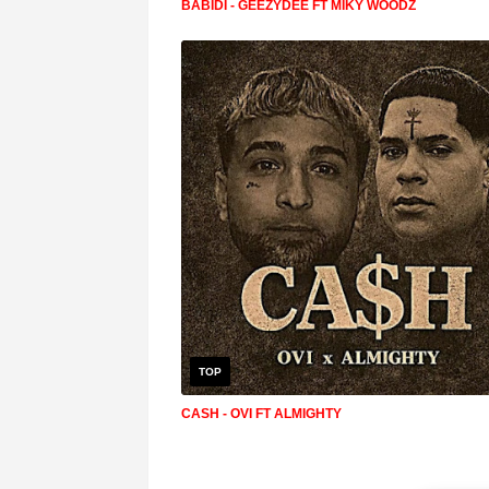
BABIDI - GEEZYDEE FT MIKY WOODZ
TOP
CASH - OVI FT ALMIGHTY