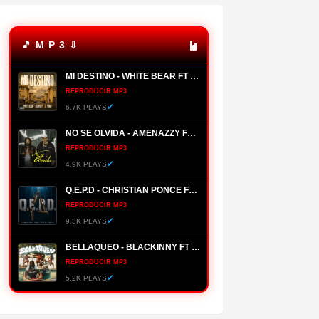
🎵 M P 3 ⇩
MI DESTINO - WHITE BEAR FT ALMIGHTY, YOMO
REPRODUCIR MP3
✔
6.7K PLAYS
NO SE OLVIDA - AMENAZZY FT NTG
REPRODUCIR MP3
✔
4.9K PLAYS
Q.E.P.D - CHRISTIAN PONCE FT FARRUKO, HANZEL LA H, FRONTI
REPRODUCIR MP3
✔
9.3K PLAYS
BELLAQUEO - BLACKINNY FT HADES66
REPRODUCIR MP3
✔
5.2K PLAYS
MANANTIAL - BRYANT MYERS
REPRODUCIR MP3