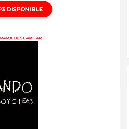
P3 DISPONIBLE
 PARA DESCARGAR
WONKA - QUINZO
CASH - OVI FT ALMIGHTY