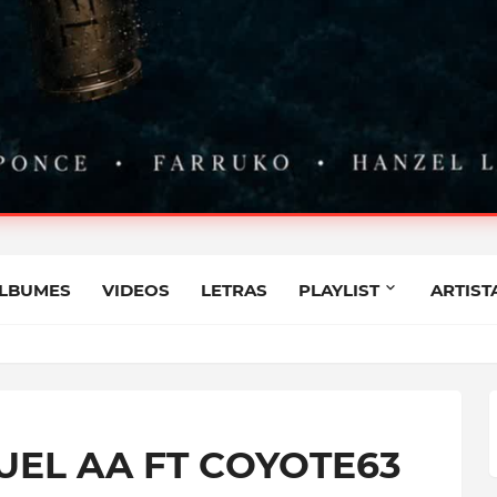
STIAN PONCE FT FARRUKO
LBUMES
VIDEOS
LETRAS
PLAYLIST
ARTIST
NCE FT FARRUKO, HANZEL LA H, FRONTI
UEL AA FT COYOTE63