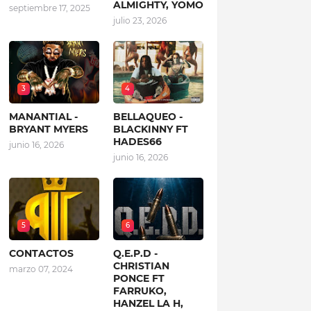
ALMIGHTY, YOMO
septiembre 17, 2025
julio 23, 2026
3
4
MANANTIAL -
BELLAQUEO -
BRYANT MYERS
BLACKINNY FT
HADES66
junio 16, 2026
junio 16, 2026
5
6
CONTACTOS
Q.E.P.D -
CHRISTIAN
marzo 07, 2024
PONCE FT
FARRUKO,
HANZEL LA H,