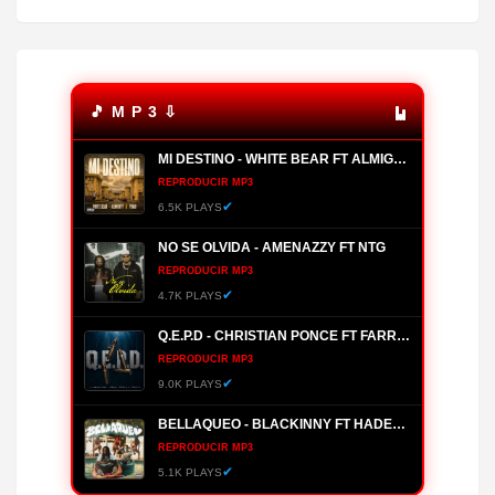
🎵 M P 3 ⇩
MI DESTINO - WHITE BEAR FT ALMIGHTY, YOMO
REPRODUCIR MP3
✔
6.5K PLAYS
NO SE OLVIDA - AMENAZZY FT NTG
REPRODUCIR MP3
✔
4.7K PLAYS
Q.E.P.D - CHRISTIAN PONCE FT FARRUKO, HANZEL LA H, FRONTI
REPRODUCIR MP3
✔
9.0K PLAYS
BELLAQUEO - BLACKINNY FT HADES66
REPRODUCIR MP3
✔
5.1K PLAYS