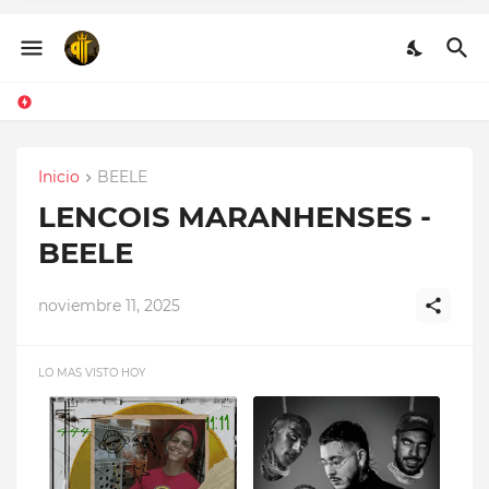
Q.E.P.D - CHRISTIAN
PONCE FT FARRUKO,
HANZEL LA H, FRONTI
Inicio
BEELE
LENCOIS MARANHENSES -
BEELE
noviembre 11, 2025
LO MAS VISTO HOY