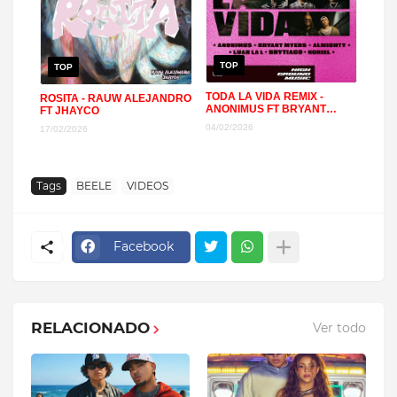
TOP
TOP
TODA LA VIDA REMIX -
ROSITA - RAUW ALEJANDRO
ANONIMUS FT BRYANT
FT JHAYCO
MYERS, ALMIGHTY, NORIEL,
04/02/2026
17/02/2026
LUAR LA L, BRYTIAGO
Tags
BEELE
VIDEOS
Facebook
RELACIONADO
Ver todo