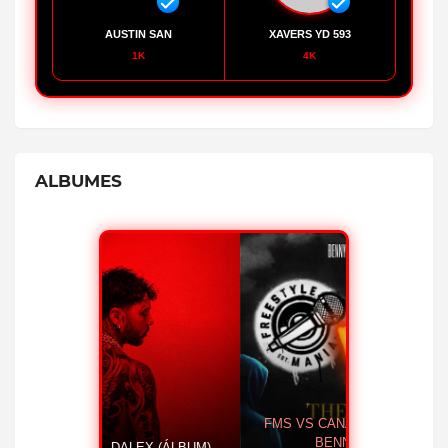
AUSTIN SAN
XAVERS YD 593
1K
4K
ALBUMES
ESCUCHAR AHORA
CASH - OVI FT ALMIGHTY
HUMILDE 