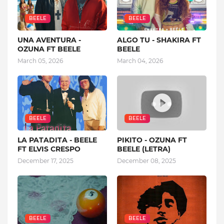
BEELE
BEELE
UNA AVENTURA -
ALGO TU - SHAKIRA FT
OZUNA FT BEELE
BEELE
March 05, 2026
March 04, 2026
BEELE
BEELE
LA PATADITA - BEELE
PIKITO - OZUNA FT
FT ELVIS CRESPO
BEELE (LETRA)
December 17, 2025
December 08, 2025
BEELE
BEELE