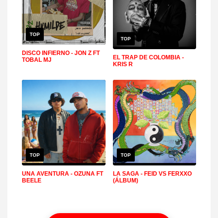
TOP
TOP
DISCO INFIERNO - JON Z FT
EL TRAP DE COLOMBIA -
TOBAL MJ
KRIS R
TOP
TOP
UNA AVENTURA - OZUNA FT
LA SAGA - FEID VS FERXXO
BEELE
(ÁLBUM)