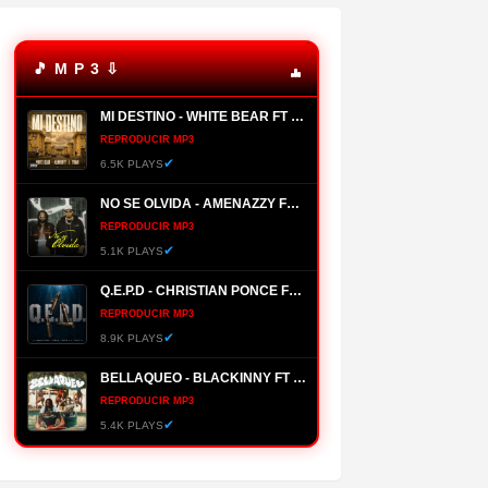
🎵 M P 3 ⇩
MI DESTINO - WHITE BEAR FT ALMIGHTY, YOMO
REPRODUCIR MP3
✔
6.5K PLAYS
NO SE OLVIDA - AMENAZZY FT NTG
REPRODUCIR MP3
✔
5.1K PLAYS
Q.E.P.D - CHRISTIAN PONCE FT FARRUKO, HANZEL LA H, FRONTI
REPRODUCIR MP3
✔
8.9K PLAYS
BELLAQUEO - BLACKINNY FT HADES66
REPRODUCIR MP3
✔
5.4K PLAYS
MANANTIAL - BRYANT MYERS
REPRODUCIR MP3