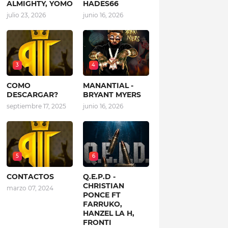
ALMIGHTY, YOMO
HADES66
julio 23, 2026
junio 16, 2026
3
4
COMO
MANANTIAL -
DESCARGAR?
BRYANT MYERS
septiembre 17, 2025
junio 16, 2026
5
6
CONTACTOS
Q.E.P.D -
CHRISTIAN
marzo 07, 2024
PONCE FT
FARRUKO,
HANZEL LA H,
FRONTI