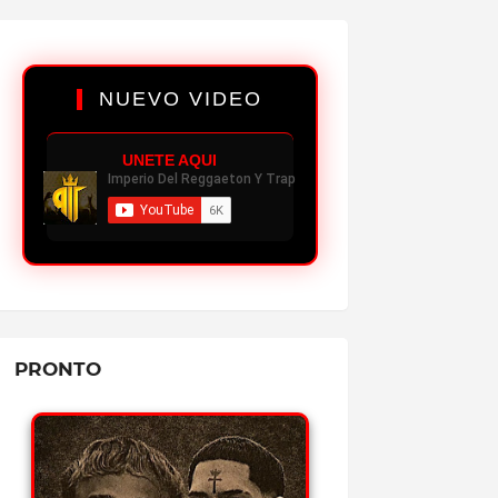
✔
4.0K PLAYS
BABIDI - GEEZYDEE FT MIKY WOODZ
REPRODUCIR MP3
NUEVO VIDEO
✔
5.2K PLAYS
CASH - OVI FT ALMIGHTY
UNETE AQUI
REPRODUCIR MP3
✔
3.9K PLAYS
HUMILDE - JON Z (ÁLBUM)
REPRODUCIR MP3
✔
4.1K PLAYS
UNA AVENTURA - OZUNA FT BEELE
REPRODUCIR MP3
PRONTO
✔
5.1K PLAYS
WSOUND 08: PICO Y CHAO - KRIS R
REPRODUCIR MP3
✔
5.0K PLAYS