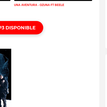
UNA AVENTURA - OZUNA FT BEELE
P3 DISPONIBLE
WONKA - QUINZO
CASH - OVI FT ALMIGHTY