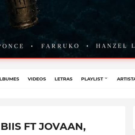
STIAN PONCE FT FARRUKO
LBUMES
VIDEOS
LETRAS
PLAYLIST
ARTIST
NCE FT FARRUKO, HANZEL LA H, FRONTI
BIIS FT JOVAAN,