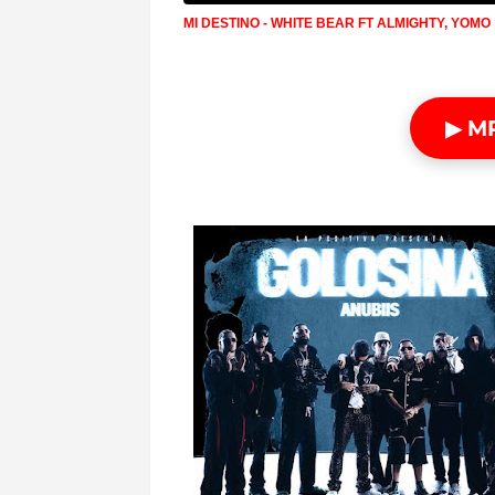
MI DESTINO - WHITE BEAR FT ALMIGHTY, YOMO
▶ M