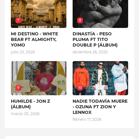
7
8
MI DESTINO - WHITE
DINASTÍA - PESO
BEAR FT ALMIGHTY,
PLUMA FT TITO
YOMO
DOUBLE P (ÁLBUM)
julio 23, 2026
diciembre 26, 2025
9
10
HUMILDE - JON Z
NADIE TODAVÍA MUERE
(ÁLBUM)
- OZUNA FT ZION Y
LENNOX
marzo 05, 2026
febrero 17, 2026