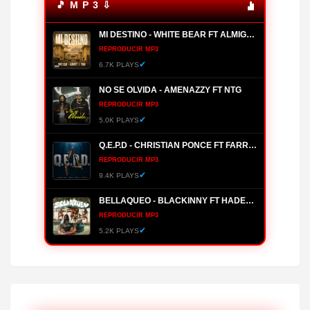
🎵 M P 3 ⇩
MI DESTINO - WHITE BEAR FT ALMIGHTY, YOMO
REPRODUCIR MP3
✔
6.7K PLAYS
NO SE OLVIDA - AMENAZZY FT NTG
REPRODUCIR MP3
✔
5.0K PLAYS
Q.E.P.D - CHRISTIAN PONCE FT FARRUKO, HANZEL LA H, FRONTI
REPRODUCIR MP3
✔
9.4K PLAYS
BELLAQUEO - BLACKINNY FT HADES66
REPRODUCIR MP3
✔
5.2K PLAYS
MANANTIAL - BRYANT MYERS
REPRODUCIR MP3
✔
3.9K PLAYS