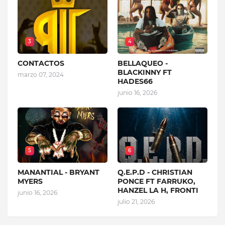
3
4
CONTACTOS
BELLAQUEO -
BLACKINNY FT
marzo 07, 2024
HADES66
junio 16, 2026
5
6
MANANTIAL - BRYANT
Q.E.P.D - CHRISTIAN
MYERS
PONCE FT FARRUKO,
HANZEL LA H, FRONTI
junio 16, 2026
julio 21, 2026