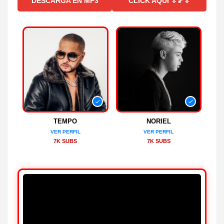
DESCARGA EN MP3
CLICK AQUI ⇩🎵⇩
TEMPO
NORIEL
VER PERFIL
VER PERFIL
7K SUBS
7K SUBS