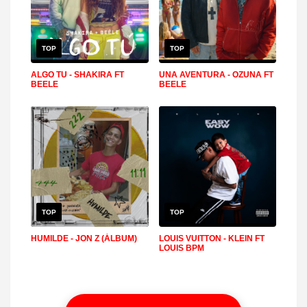
TOP
TOP
ALGO TU - SHAKIRA FT
UNA AVENTURA - OZUNA FT
BEELE
BEELE
TOP
TOP
HUMILDE - JON Z (ÁLBUM)
LOUIS VUITTON - KLEIN FT
LOUIS BPM