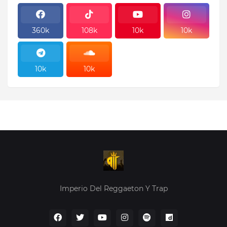
360k
108k
10k
10k
10k
10k
10k
10k
Imperio Del Reggaeton Y Trap