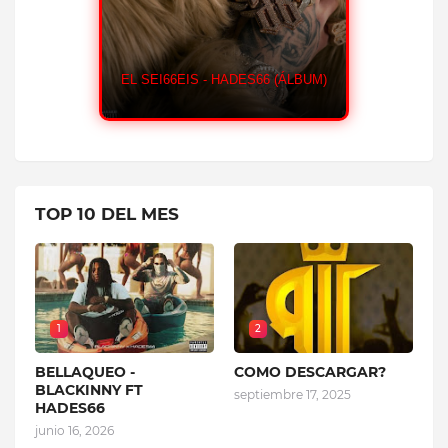
EL SEI66EIS - HADES66 (ÁLBUM)
Z (ÁLBUM)
EL OCHO - H
TOP 10 DEL MES
1
2
BELLAQUEO -
COMO DESCARGAR?
BLACKINNY FT
septiembre 17, 2025
HADES66
junio 16, 2026