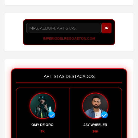
IR
IMPERIODELREGGAETON.COM
ARTISTAS DESTACADOS
OMY DE ORO
JAY WHEELER
7K
16K