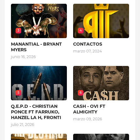
3
4
MANANTIAL - BRYANT
CONTACTOS
MYERS
marzo 07, 2024
junio 16, 2026
5
6
Q.E.P.D - CHRISTIAN
CASH - OVI FT
PONCE FT FARRUKO,
ALMIGHTY
HANZEL LA H, FRONTI
marzo 09, 2026
julio 21, 2026