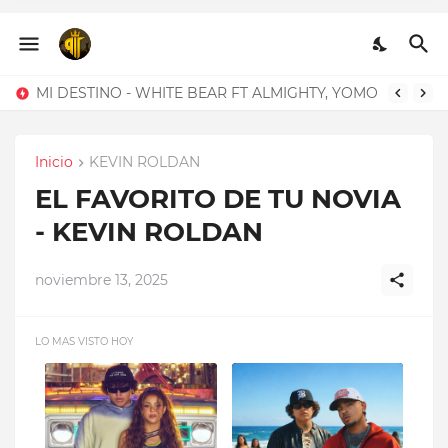
MANANTIAL - BRYANT
MYERS
COMO DESCARGAR?
MI DESTINO - WHITE BEAR FT ALMIGHTY, YOMO
Inicio
KEVIN ROLDAN
EL FAVORITO DE TU NOVIA
- KEVIN ROLDAN
noviembre 13, 2025
LO MAS VISTO HOY