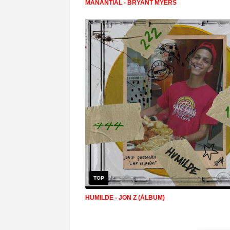
MANANTIAL - BRYANT MYERS
TOP
HUMILDE - JON Z (ÁLBUM)