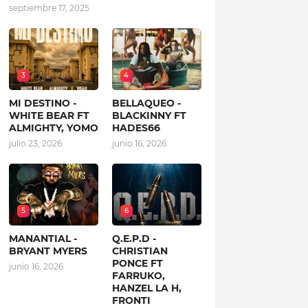
septiembre 17, 2025
3
4
MI DESTINO -
BELLAQUEO -
WHITE BEAR FT
BLACKINNY FT
ALMIGHTY, YOMO
HADES66
julio 23, 2026
junio 16, 2026
5
6
MANANTIAL -
Q.E.P.D -
BRYANT MYERS
CHRISTIAN
PONCE FT
junio 16, 2026
FARRUKO,
HANZEL LA H,
FRONTI