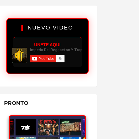
✔
4.3K PLAYS
BABIDI - GEEZYDEE FT MIKY WOODZ
REPRODUCIR MP3
NUEVO VIDEO
✔
5.2K PLAYS
CASH - OVI FT ALMIGHTY
UNETE AQUI
REPRODUCIR MP3
✔
3.8K PLAYS
HUMILDE - JON Z (ÁLBUM)
REPRODUCIR MP3
✔
3.9K PLAYS
UNA AVENTURA - OZUNA FT BEELE
REPRODUCIR MP3
PRONTO
✔
5.0K PLAYS
WSOUND 08: PICO Y CHAO - KRIS R
REPRODUCIR MP3
✔
5.3K PLAYS