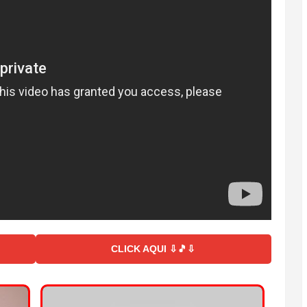
CLICK AQUI ⇩🎵⇩