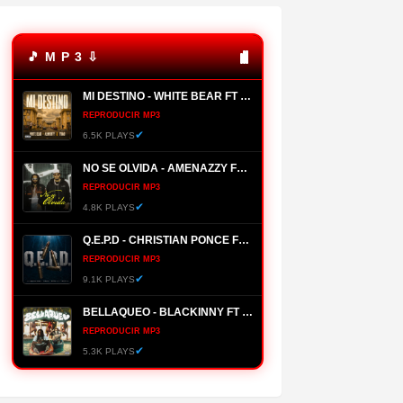
🎵 M P 3 ⇩
MI DESTINO - WHITE BEAR FT ALMIGHTY, YOMO
REPRODUCIR MP3
✔
6.5K PLAYS
NO SE OLVIDA - AMENAZZY FT NTG
REPRODUCIR MP3
✔
4.8K PLAYS
Q.E.P.D - CHRISTIAN PONCE FT FARRUKO, HANZEL LA H, FRONTI
REPRODUCIR MP3
✔
9.1K PLAYS
BELLAQUEO - BLACKINNY FT HADES66
REPRODUCIR MP3
✔
5.3K PLAYS
MANANTIAL - BRYANT MYERS
REPRODUCIR MP3