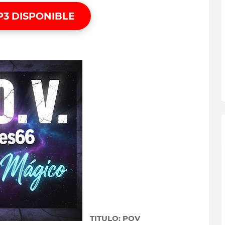
P3 DISPONIBLE
WONKA - QUINZO
CASH - OVI FT ALMIGHTY
TITULO: POV