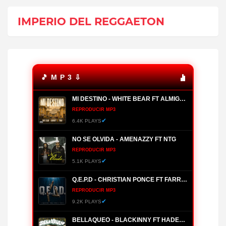
IMPERIO DEL REGGAETON
🎵 M P 3 ⇩
MI DESTINO - WHITE BEAR FT ALMIGHTY, YOMO
REPRODUCIR MP3
✔
6.4K PLAYS
NO SE OLVIDA - AMENAZZY FT NTG
REPRODUCIR MP3
✔
5.1K PLAYS
Q.E.P.D - CHRISTIAN PONCE FT FARRUKO, HANZEL LA H, FRONTI
REPRODUCIR MP3
✔
9.2K PLAYS
BELLAQUEO - BLACKINNY FT HADES66