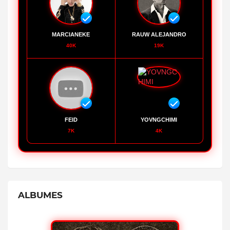
MARCIANEKE
RAUW ALEJANDRO
40K
19K
FEID
YOVNGCHIMI
7K
4K
ALBUMES