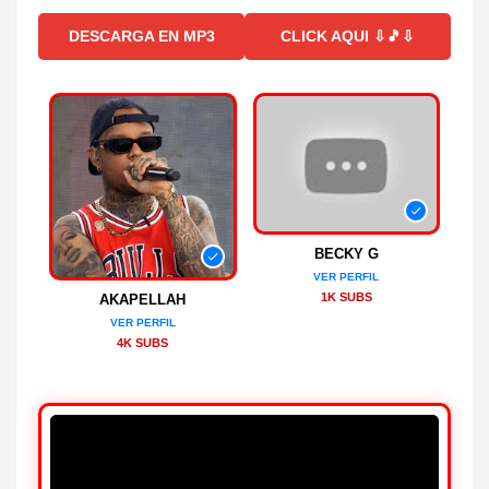
DESCARGA EN MP3
CLICK AQUI ⇩🎵⇩
BECKY G
VER PERFIL
1K SUBS
AKAPELLAH
VER PERFIL
4K SUBS