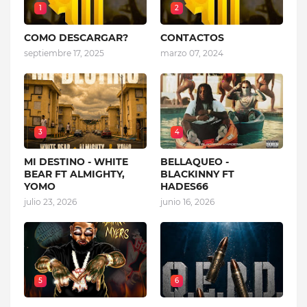
1
2
COMO DESCARGAR?
CONTACTOS
septiembre 17, 2025
marzo 07, 2024
3
4
MI DESTINO - WHITE
BELLAQUEO -
BEAR FT ALMIGHTY,
BLACKINNY FT
YOMO
HADES66
julio 23, 2026
junio 16, 2026
5
6