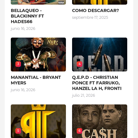
BELLAQUEO -
COMO DESCARGAR?
BLACKINNY FT
septiembre 17, 2025
HADES66
junio 16, 2026
3
4
MANANTIAL - BRYANT
Q.E.P.D - CHRISTIAN
MYERS
PONCE FT FARRUKO,
HANZEL LA H, FRONTI
junio 16, 2026
julio 21, 2026
5
6