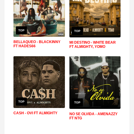
TOP
TOP
BELLAQUEO - BLACKINNY
MI DESTINO - WHITE BEAR
FT HADES66
FT ALMIGHTY, YOMO
TOP
TOP
CASH - OVI FT ALMIGHTY
NO SE OLVIDA - AMENAZZY
FT NTG