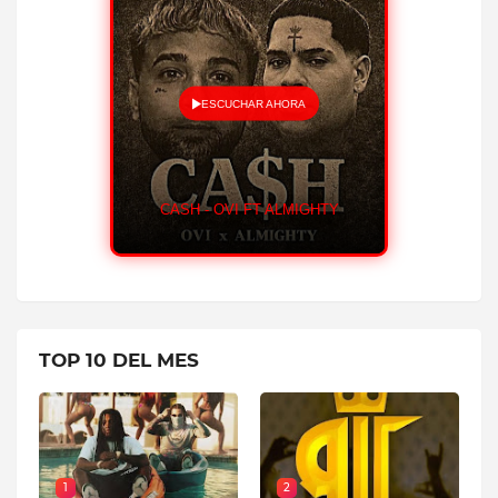
ESCUCHAR AHORA
CASH - OVI FT ALMIGHTY
HUMILDE 
TOP 10 DEL MES
1
2