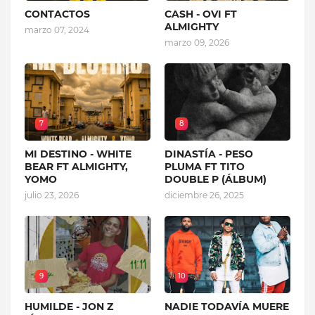
CONTACTOS
CASH - OVI FT
ALMIGHTY
marzo 07, 2024
marzo 09, 2026
7
8
MI DESTINO - WHITE
DINASTÍA - PESO
BEAR FT ALMIGHTY,
PLUMA FT TITO
YOMO
DOUBLE P (ÁLBUM)
julio 23, 2026
diciembre 26, 2025
9
10
HUMILDE - JON Z
NADIE TODAVÍA MUERE