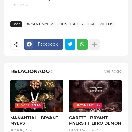
31/01/2026
Tags
BRYANT MYERS
NOVEDADES
OVI
VIDEOS
Facebook
RELACIONADO
Ver todo
BRYANT MYERS
BRYANT MYERS
MANANTIAL - BRYANT
GARETT - BRYANT
MYERS
MYERS FT LIIRO DEMON
June 16, 2026
February 18, 2026